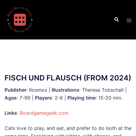
Skip
to
Search
content
Tog
men
FISCH UND FLAUSCH (FROM 2024)
Publisher
: Kosmos |
Illustrations
: Theresa Tobschall |
Ages
: 7-99 |
Players
: 2-6 |
Playing time
: 15-20 min.
Links
:
Boardgamegeek.com
Cats love to play, and eat, and prefer to do both at the