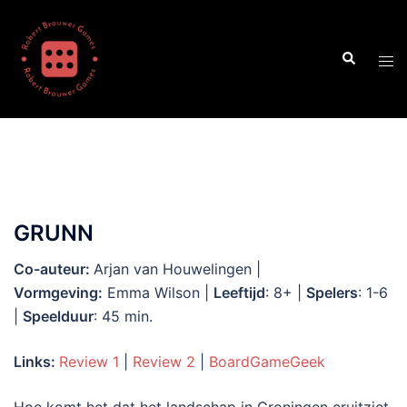
Ga
naar
Zoeken
de
Tog
inhoud
men
GRUNN
Co-auteur:
Arjan van Houwelingen |
Vormgeving:
Emma Wilson |
Leeftijd
: 8+ |
Spelers
: 1-6
|
Speelduur
: 45 min.
Links:
Review 1
|
Review 2
|
BoardGameGeek