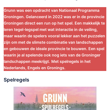
Grunn was een opdracht van Nationaal Programma
Groningen. Gelanceerd in 2022 was er in de provincie
Groningen direct een run op het spel. Een makkelijk te
leren tegel-legspel met wat interactie in de veiling,
maar waarin de spelers vooral lekker aan het puzzelen
zijn om met de slimste combinatie van landschappen
en gebouwen de ideale provincie te bouwen. Een spel
waarin je al spelende ook nog iets van de Groninger
landschappen meekrijgt.
Met spelregels in het
Nederlands, Engels en Gronings.
Spelregels