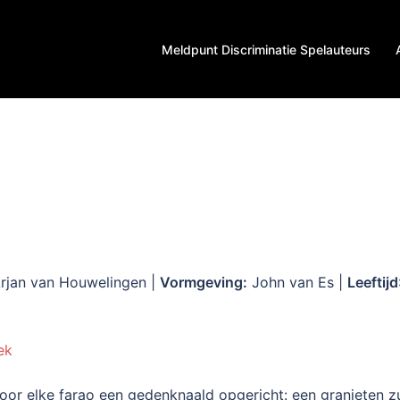
Meldpunt Discriminatie Spelauteurs
rjan van Houwelingen |
Vormgeving:
John van Es |
Leeftijd
ek
or elke farao een gedenknaald opgericht: een granieten zui