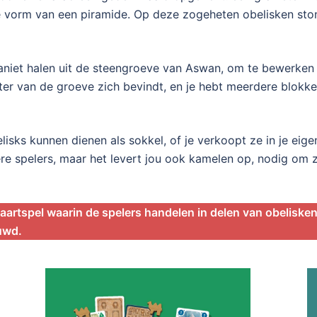
 vorm van een piramide. Op deze zogeheten obelisken stond
raniet halen uit de steengroeve van Aswan, om te bewerken 
hter van de groeve zich bevindt, en je hebt meerdere blokke
elisks kunnen dienen als sokkel, of je verkoopt ze in je eig
ere spelers, maar het levert jou ook kamelen op, nodig om z
h kaartspel waarin de spelers handelen in delen van obelisk
ouwd.