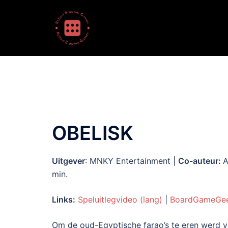
Ga
naar
de
inhoud
OBELISK
Uitgever
: MNKY Entertainment |
Co-auteur:
A
min.
Links:
Speluitlegvideo (lang)
|
BoardGameGe
Om de oud-Egyptische farao’s te eren werd vo