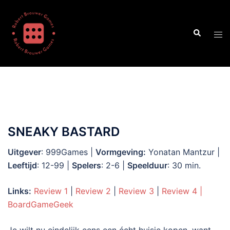
Ga
naar
Zoeken
de
Tog
inhoud
men
SNEAKY BASTARD
Uitgever
: 999Games |
Vormgeving:
Yonatan Mantzur |
Leeftijd
: 12-99 |
Spelers
: 2-6 |
Speelduur
: 30 min.
Links:
Review 1
|
Review 2
|
Review 3
|
Review 4
|
BoardGameGeek