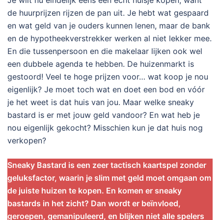
Je wilt nu eindelijk eens een écht huisje kopen, want
de huurprijzen rijzen de pan uit. Je hebt wat gespaard
en wat geld van je ouders kunnen lenen, maar de bank
en de hypotheekverstrekker werken al niet lekker mee.
En die tussenpersoon en die makelaar lijken ook wel
een dubbele agenda te hebben. De huizenmarkt is
gestoord! Veel te hoge prijzen voor… wat koop je nou
eigenlijk? Je moet toch wat en doet een bod en vóór
je het weet is dat huis van jou. Maar welke sneaky
bastard is er met jouw geld vandoor? En wat heb je
nou eigenlijk gekocht? Misschien kun je dat huis nog
verkopen?
Sneaky Bastard is een zeer tactisch kaartspel zonder
geluksfactor, waarin je slim met geld moet omgaan om
de juiste huizen te kopen. En komen er sneaky
bastards in het zicht? Dan wordt er beïnvloed,
geroepen, gemanipuleerd, en blijken niet alle spelers